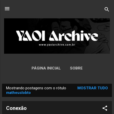
Pular para o conteúdo principal
PÁGINA INICIAL
SOBRE
Mostrando postagens com o rótulo
MOSTRAR TUDO
P
matheuslobto
o
s
Conexão
t