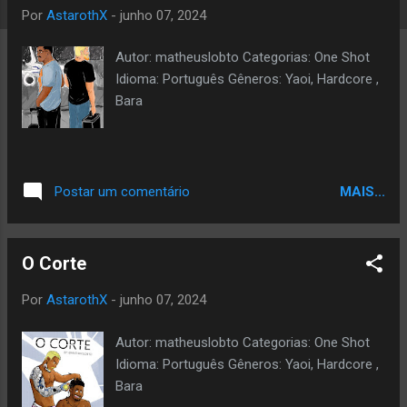
a
Por
AstarothX
-
junho 07, 2024
g
Autor: matheuslobto Categorias: One Shot
e
Idioma: Português Gêneros: Yaoi, Hardcore ,
n
Bara
s
MAIS...
Postar um comentário
O Corte
Por
AstarothX
-
junho 07, 2024
Autor: matheuslobto Categorias: One Shot
Idioma: Português Gêneros: Yaoi, Hardcore ,
Bara