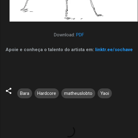
Download:
PDF
Apoie e conheça o talento do artista em:
linktr.ee/sochave
Bara
Hardcore
matheuslobto
Yaoi
C
o
m
e