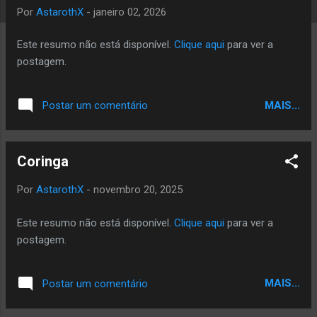
a
Por
AstarothX
-
janeiro 02, 2026
g
Este resumo não está disponível.
Clique aqui
para ver a
e
postagem.
n
s
MAIS...
Postar um comentário
Coringa
Por
AstarothX
-
novembro 20, 2025
Este resumo não está disponível.
Clique aqui
para ver a
postagem.
MAIS...
Postar um comentário