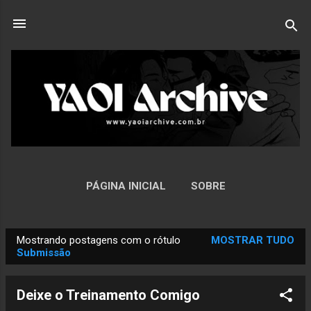
Pular para o conteúdo principal
PÁGINA INICIAL
SOBRE
Mostrando postagens com o rótulo
MOSTRAR TUDO
P
Submissão
o
s
Deixe o Treinamento Comigo
t