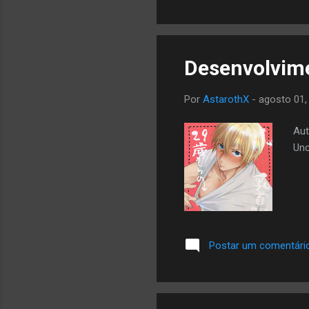
Desenvolvim
Por
AstarothX
-
agosto 01,
Aut
Un
Postar um comentári