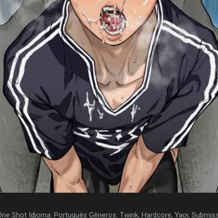
 One Shot Idioma: Português Gêneros: Twink, Hardcore, Yaoi, Submis