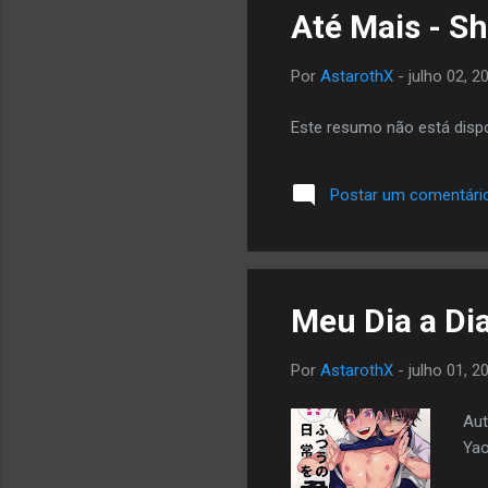
Até Mais - Sh
Por
AstarothX
-
julho 02, 2
Este resumo não está dispo
Postar um comentári
Meu Dia a Di
Por
AstarothX
-
julho 01, 2
Aut
Yao