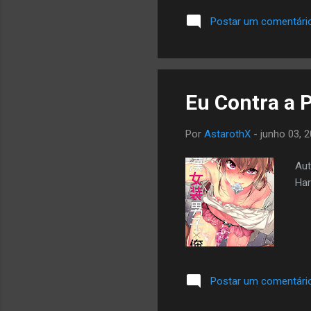
Postar um comentári
Eu Contra a 
Por
AstarothX
-
junho 03, 
Aut
Har
Postar um comentári