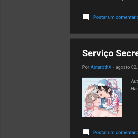
Postar um comentári
Serviço Secr
Por
AstarothX
-
agosto 02,
Aut
Har
Postar um comentári