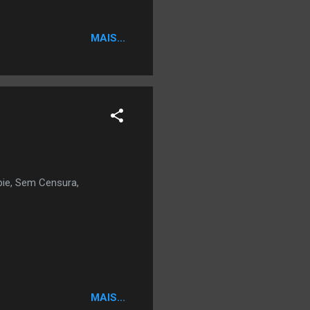
MAIS...
pie, Sem Censura,
MAIS...