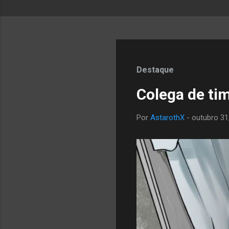
P
o
Destaque
s
Colega de ti
t
a
Por
AstarothX
-
outubro 31
g
e
n
s