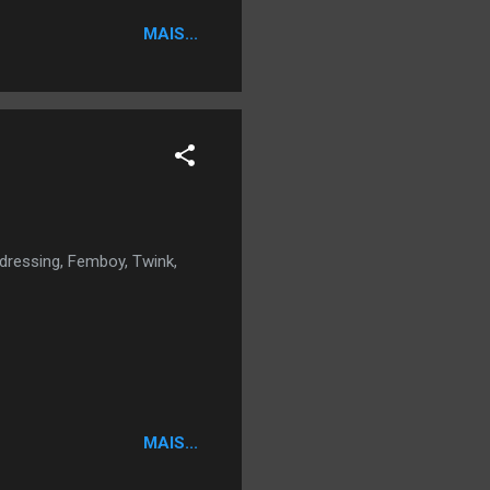
MAIS...
dressing, Femboy, Twink,
MAIS...