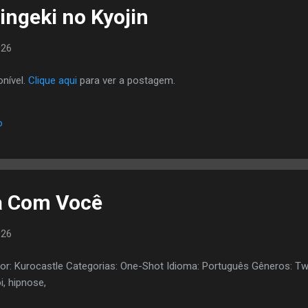
ingeki no Kyojin
026
nível.
Clique aqui
para ver a postagem.
o
a Com Você
026
or: Kurocastle Categorias: One-Shot Idioma: Português Gêneros: Tw
i, hipnose,