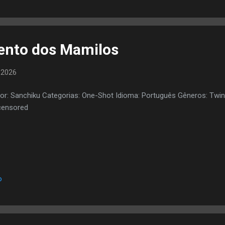
ento dos Mamilos
 2026
or: Sanchiku Categorias: One-Shot Idioma: Português Gêneros: Twink
censored
o