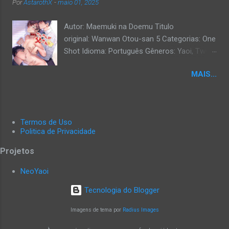
Por
AstarothX
-
maio 01, 2025
Autor: Maemuki na Doemu Titulo
original: Wanwan Otou-san 5 Categorias: One
Shot Idioma: Português Gêneros: Yaoi, Twink,
Exibicionismo, Hardcore, Daddy, Uncensored.
MAIS...
Termos de Uso
Politica de Privacidade
Projetos
NeoYaoi
Tecnologia do Blogger
Imagens de tema por
Radius Images