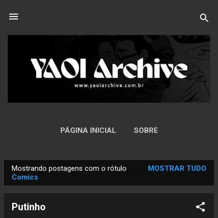
Pular para o conteúdo principal
PÁGINA INICIAL
SOBRE
Mostrando postagens com o rótulo
MOSTRAR TUDO
P
Comics
o
s
Putinho
t