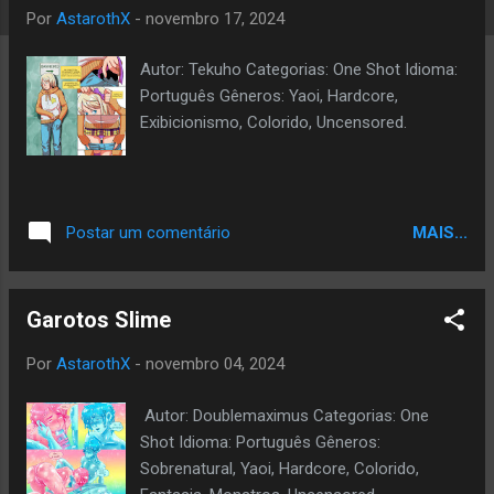
a
Por
AstarothX
-
novembro 17, 2024
g
Autor: Tekuho Categorias: One Shot Idioma:
e
Português Gêneros: Yaoi, Hardcore,
n
Exibicionismo, Colorido, Uncensored.
s
MAIS...
Postar um comentário
Garotos Slime
Por
AstarothX
-
novembro 04, 2024
Autor: Doublemaximus Categorias: One
Shot Idioma: Português Gêneros:
Sobrenatural, Yaoi, Hardcore, Colorido,