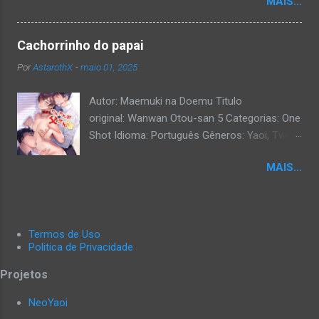
MAIS...
Cachorrinho do papai
Por
AstarothX
-
maio 01, 2025
Autor: Maemuki na Doemu Titulo
original: Wanwan Otou-san 5 Categorias: One
Shot Idioma: Português Gêneros: Yaoi, Twink,
Exibicionismo, Hardcore, Daddy, Uncensored.
MAIS...
Termos de Uso
Politica de Privacidade
Projetos
NeoYaoi