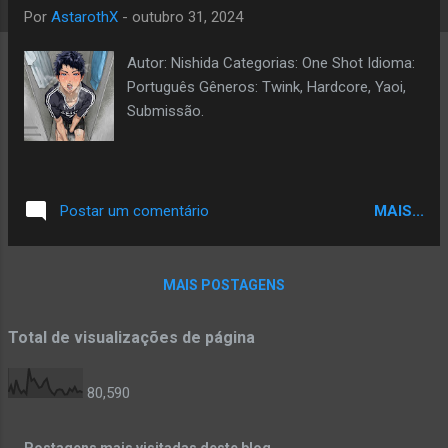
a
Por
AstarothX
-
outubro 31, 2024
g
Autor: Nishida Categorias: One Shot Idioma:
e
Português Gêneros: Twink, Hardcore, Yaoi,
n
Submissão.
s
MAIS...
Postar um comentário
MAIS POSTAGENS
Total de visualizações de página
80,590