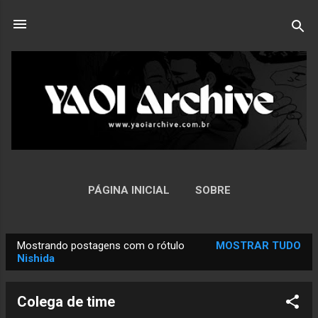
Pular para o conteúdo principal
PÁGINA INICIAL
SOBRE
Mostrando postagens com o rótulo
MOSTRAR TUDO
P
Nishida
o
s
Colega de time
t