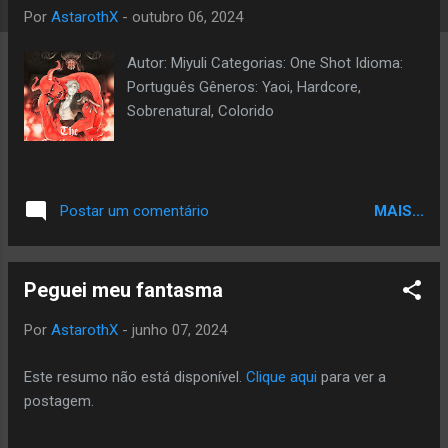
a
Por
AstarothX
-
outubro 06, 2024
g
Autor: Miyuli Categorias: One Shot Idioma:
e
Português Gêneros: Yaoi, Hardcore,
n
Sobrenatural, Colorido
s
MAIS...
Postar um comentário
Peguei meu fantasma
Por
AstarothX
-
junho 07, 2024
Este resumo não está disponível.
Clique aqui
para ver a
postagem.