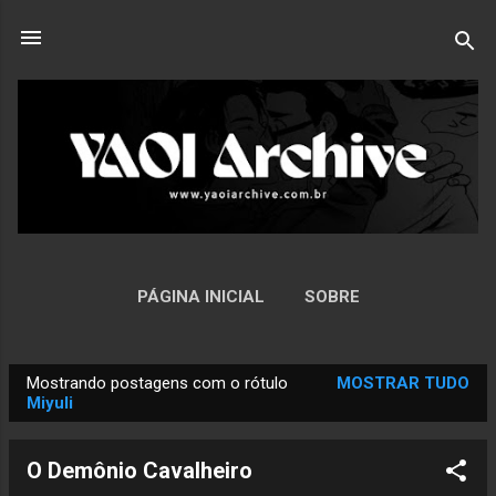
Pular para o conteúdo principal
PÁGINA INICIAL
SOBRE
Mostrando postagens com o rótulo
MOSTRAR TUDO
P
Miyuli
o
s
O Demônio Cavalheiro
t