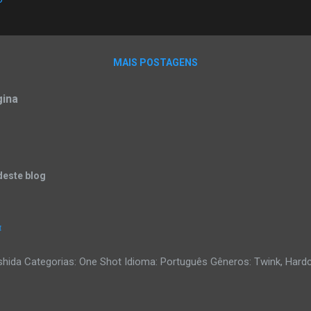
MAIS POSTAGENS
gina
deste blog
4
ishida Categorias: One Shot Idioma: Português Gêneros: Twink, Hard