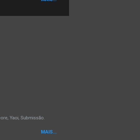
core, Yaoi, Submissão.
MAIS...