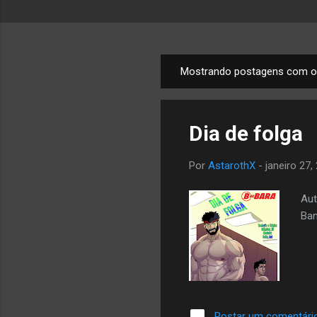
Mostrando postagens com o
P
o
s
Dia de folga
t
a
Por
AstarothX
-
janeiro 27,
g
e
Aut
n
Ban
s
Postar um comentári