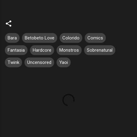
Bara
Betobeto Love
Colorido
Comics
Fantasia
Hardcore
Monstros
Sobrenatural
Twink
Uncensored
Yaoi
C
o
m
e
n
t
á