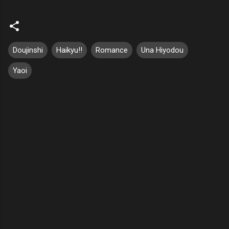
Doujinshi
Haikyu!!
Romance
Una Hiyodou
Yaoi
C
o
m
e
n
t
á
r
i
o