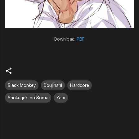
Download:
PDF
Black Monkey
Doujinshi
Hardcore
Shokugeki no Soma
Yaoi
C
o
m