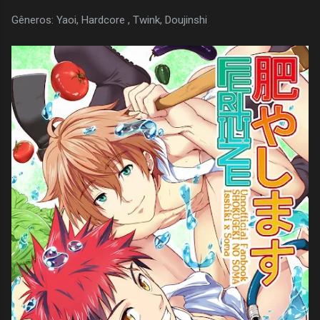
Gêneros: Yaoi, Hardcore , Twink, Doujinshi