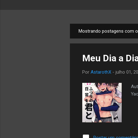
Mostrando postagens com o
P
o
s
Meu Dia a Di
t
a
Por
AstarothX
-
julho 01, 2
g
e
Aut
n
Yao
s
Postar um comentári