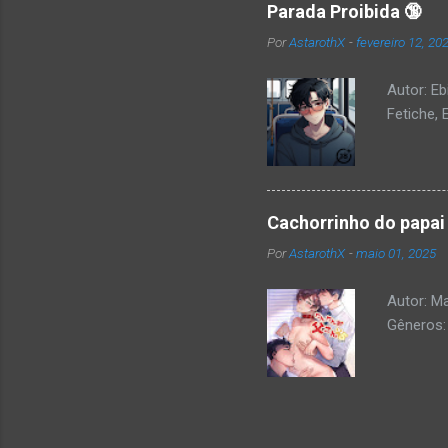
Parada Proibida 🔞
Por
AstarothX
-
fevereiro 12, 20
Autor: Eb
Fetiche, 
Cachorrinho do papai
Por
AstarothX
-
maio 01, 2025
Autor: M
Gêneros: 