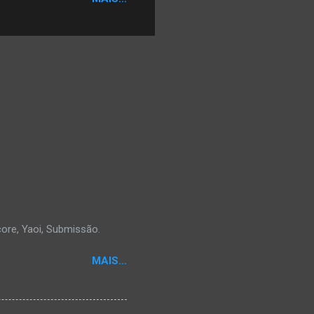
core, Yaoi, Submissão.
MAIS...