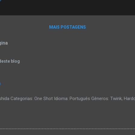
MAIS POSTAGENS
gina
deste blog
4
ishida Categorias: One Shot Idioma: Português Gêneros: Twink, Hard