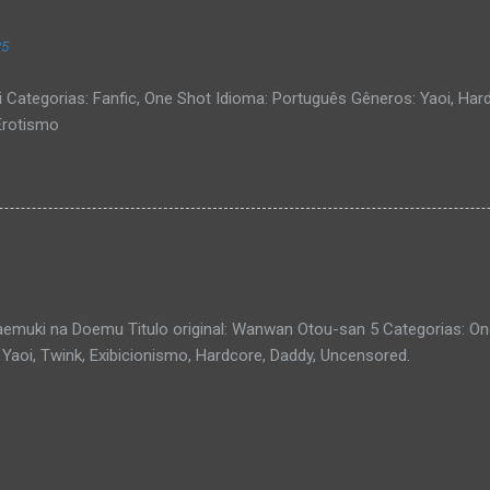
25
i Categorias: Fanfic, One Shot Idioma: Português Gêneros: Yaoi, Hard
Erotismo
aemuki na Doemu Titulo original: Wanwan Otou-san 5 Categorias: On
Yaoi, Twink, Exibicionismo, Hardcore, Daddy, Uncensored.