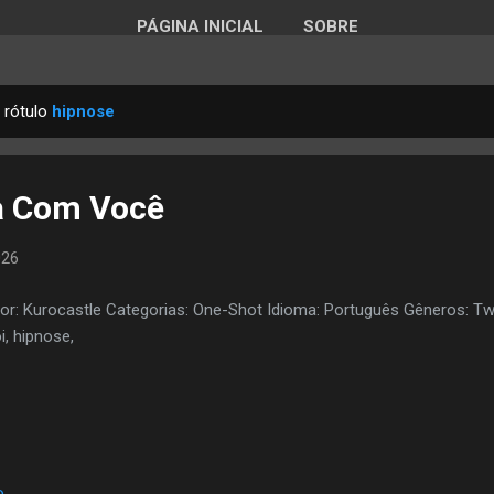
PÁGINA INICIAL
SOBRE
 rótulo
hipnose
a Com Você
026
or: Kurocastle Categorias: One-Shot Idioma: Português Gêneros: Tw
i, hipnose,
o