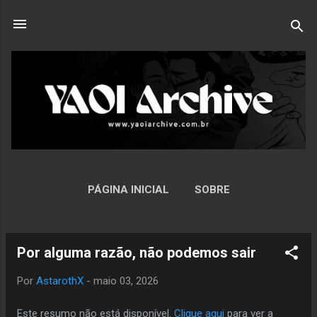
Pular para o conteúdo principal
PÁGINA INICIAL
SOBRE
Por alguma razão, não podemos sair
P
o
Por
AstarothX
-
maio 03, 2026
s
t
Este resumo não está disponível.
Clique aqui
para ver a