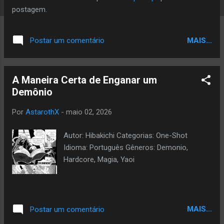
a
postagem.
g
e
MAIS...
Postar um comentário
n
s
A Maneira Certa de Enganar um
Demônio
Por
AstarothX
-
maio 02, 2026
Autor: Hibakichi Categorias: One-Shot
Idioma: Português Gêneros: Demonio,
Hardcore, Magia, Yaoi
MAIS...
Postar um comentário