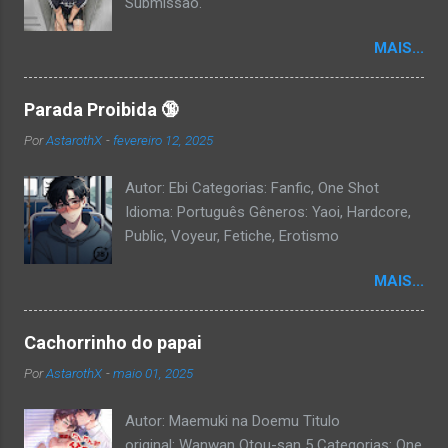
Submissão.
MAIS...
Parada Proibida 🔞
Por
AstarothX
-
fevereiro 12, 2025
Autor: Ebi Categorias: Fanfic, One Shot
Idioma: Português Gêneros: Yaoi, Hardcore,
Public, Voyeur, Fetiche, Erotismo
MAIS...
Cachorrinho do papai
Por
AstarothX
-
maio 01, 2025
Autor: Maemuki na Doemu Titulo
original: Wanwan Otou-san 5 Categorias: One