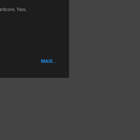
rdcore, Yaoi,
MAIS...