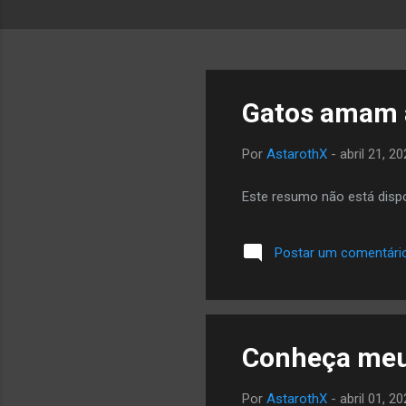
P
Gatos amam 
o
s
Por
AstarothX
-
abril 21, 2
t
a
Este resumo não está dispo
g
e
Postar um comentári
n
s
Conheça meu
Por
AstarothX
-
abril 01, 2