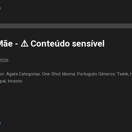
o
Mãe - ⚠️ Conteúdo sensível
2026
or: Agata Categorias: One-Shot Idioma: Português Gêneros: Twink, 
pal, Incesto
o