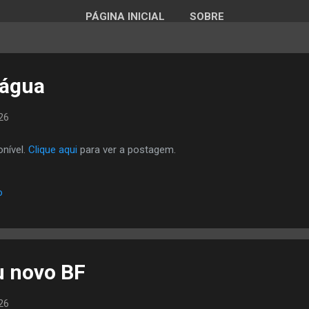
PÁGINA INICIAL
SOBRE
água
026
nível.
Clique aqui
para ver a postagem.
o
 novo BF
026