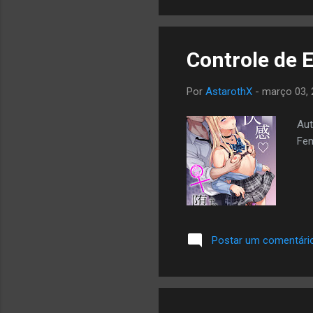
Controle de 
Por
AstarothX
-
março 03, 
Aut
Fem
Postar um comentári