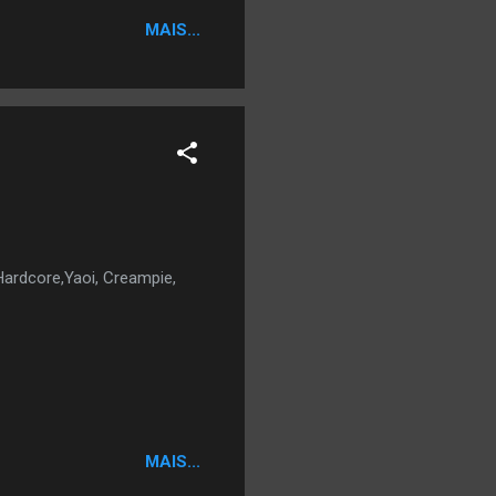
MAIS...
Hardcore,Yaoi, Creampie,
MAIS...