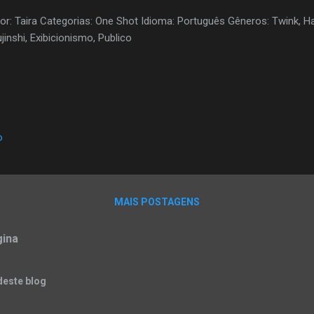
or: Taira Categorias: One Shot Idioma: Português Gêneros: Twink, Ha
jinshi, Exibicionismo, Publico
o
MAIS POSTAGENS
gina
deste blog