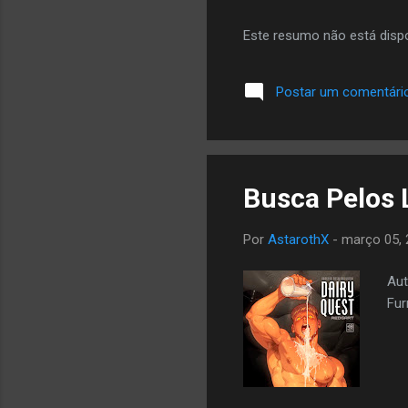
Este resumo não está dispo
Postar um comentári
Busca Pelos L
Por
AstarothX
-
março 05, 
Aut
Fur