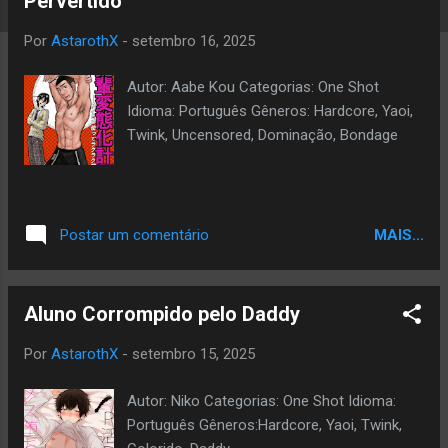
Pervertido
a
g
Por
AstarothX
-
setembro 16, 2025
e
Autor: Aabe Kou Categorias: One Shot
n
Idioma: Português Gêneros: Hardcore, Yaoi,
s
Twink, Uncensored, Dominação, Bondage
MAIS...
Postar um comentário
Aluno Corrompido pelo Daddy
Por
AstarothX
-
setembro 15, 2025
Autor: Niko Categorias: One Shot Idioma:
Português Gêneros:Hardcore, Yaoi, Twink,