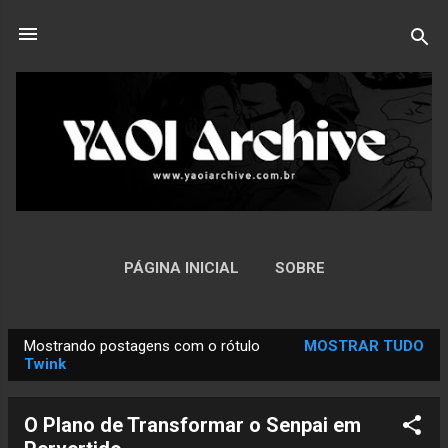
Pular para o conteúdo principal
PÁGINA INICIAL
SOBRE
Mostrando postagens com o rótulo
MOSTRAR TUDO
P
Twink
o
s
O Plano de Transformar o Senpai em
t