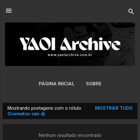
Pular para o conteúdo principal
PÁGINA INICIAL
SOBRE
Mostrando postagens com o rótulo
MOSTRAR TUDO
P
Osomatsu-san dj
o
s
Nenhum resultado encontrado
t