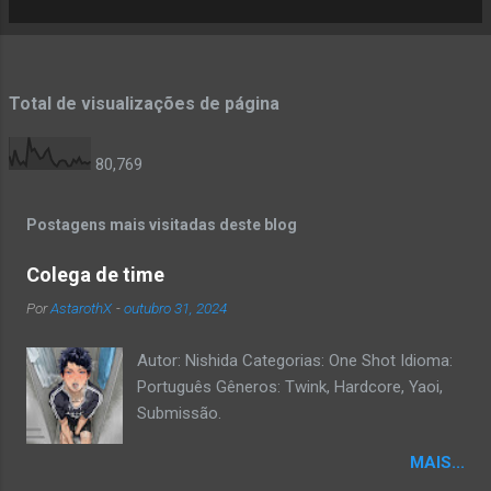
a
g
e
n
Total de visualizações de página
s
80,769
Postagens mais visitadas deste blog
Colega de time
Por
AstarothX
-
outubro 31, 2024
Autor: Nishida Categorias: One Shot Idioma:
Português Gêneros: Twink, Hardcore, Yaoi,
Submissão.
MAIS...