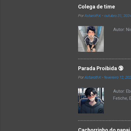
Colega de time
Por
AstarothX
-
outubro 31, 202
Autor: N
Parada Proibida 🔞
Por
AstarothX
-
fevereiro 12, 20
Autor: Eb
Fetiche, 
Cachorrinho do papai