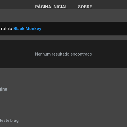
PÁGINA INICIAL
SOBRE
 rótulo
Black Monkey
Nenhum resultado encontrado
gina
deste blog